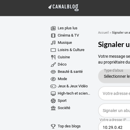
Les plus lus
Signaler un 
Accueil
»
Cinéma & TV
Signaler 
Musique
Loisirs & Culture
Votre message ser
Cuisine
au propriétaire du
Déco
Beauté & santé
Mode
Jeux & Jeux Vidéo
High-tech et sciences
Sport
Société
Top des blogs