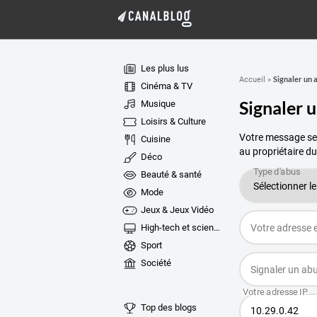
Les plus lus
Signaler un 
Accueil
»
Cinéma & TV
Signaler 
Musique
Loisirs & Culture
Votre message ser
Cuisine
au propriétaire du
Déco
Beauté & santé
Mode
Jeux & Jeux Vidéo
High-tech et sciences
Sport
Société
Top des blogs