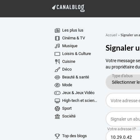
Les plus lus
Signaler un 
Accueil
»
Cinéma & TV
Signaler 
Musique
Loisirs & Culture
Votre message ser
Cuisine
au propriétaire du
Déco
Beauté & santé
Mode
Jeux & Jeux Vidéo
High-tech et sciences
Sport
Société
Top des blogs