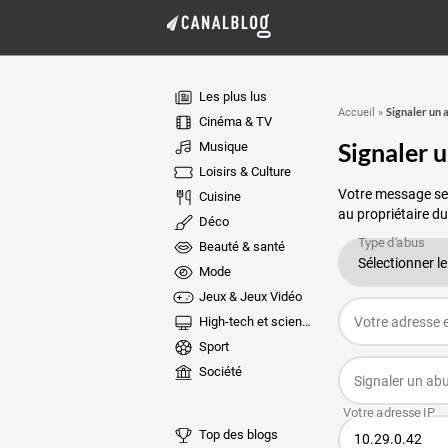
Les plus lus
Signaler un 
Accueil
»
Cinéma & TV
Signaler 
Musique
Loisirs & Culture
Votre message ser
Cuisine
au propriétaire du
Déco
Beauté & santé
Mode
Jeux & Jeux Vidéo
High-tech et sciences
Sport
Société
Top des blogs