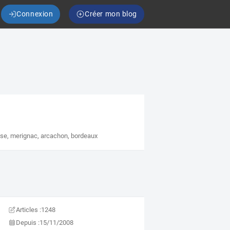
Connexion
Créer mon blog
ise
,
merignac
,
arcachon
,
bordeaux
Articles :
1248
Depuis :
15/11/2008