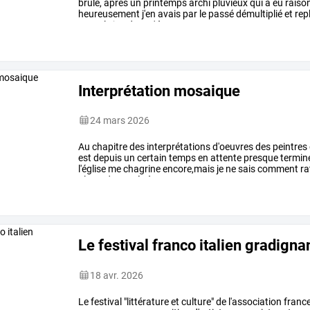
brûlé,
après
un
printemps
archi
pluvieux
qui
a
eu
raiso
heureusement
j'en
avais
par
le
passé
démultiplié
et
rep
°pour
le
jeu
de
ma'
à
…
Interprétation mosaique
24 mars 2026
Au
chapitre
des
interprétations
d'oeuvres
des
peintres
est
depuis
un
certain
temps
en
attente
presque
termin
l'église
me
chagrine
encore,mais
je
ne
sais
comment
ra
placard
trouvée
à
…
Le festival franco italien gradigna
18 avr. 2026
Le
festival
"littérature
et
culture"
de
l'association
franc