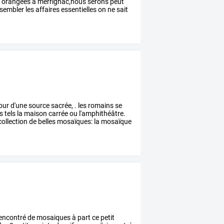
s
orangées
à
mérrignac,nous
serons
peut
sembler
les
affaires
essentielles
on
ne
sait
our
d'une
source
sacrée,
.
les
romains
se
es
tels
la
maison
carrée
ou
l'amphithéâtre.
ollection
de
belles
mosaïques:
la
mosaïque
e rencontré de mosaiques à part ce petit