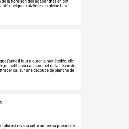
n
de
la
floraison
des
agapanthes
en
pot
!
lanté
quelques
rhizômes
en
pleine
terre...
que
j'aime
il
faut
ajouter
la
nuit
étoilée.
elle
ée,un
petit
creux
au
sommet
de
la
flêche
de
ttraper
ça.
sur
une
découpe
de
planche
de
n
e
italie
est
revenu
cette
année
au
prieuré
de