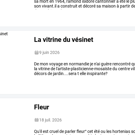
sa
mort
en
1964,
ramond
isidore
cantonnier
a
été
le
pl
son
vivant.il
a
construit
et
décoré
sa
maison
à
partir
d
de
matériaux
de
…
La vitrine du vésinet
9 juin 2026
De mon voyage en normandie je n'ai guère rencontré que
la vitrine de l'artiste-plasticienne-mosaïste du centre vi
décors de jardin....sera t elle inspirante?
Fleur
18 juil. 2026
Qu'il
est
cruel
de
parler
fleur°
cet
été
ou
les
hortenias
so