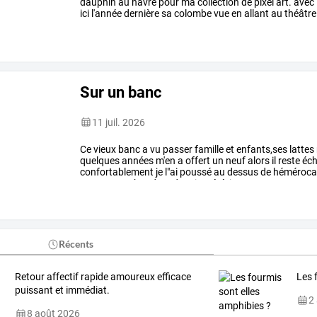
dauphin au havre pour ma collection de pixel art. avec 
ici l'année dernière sa colombe vue en allant au théâtre.
Sur un banc
11 juil. 2026
Ce
vieux
banc
a
vu
passer
famille
et
enfants,ses
lattes
quelques
années
m'en
a
offert
un
neuf
alors
il
reste
éc
confortablement
je
l"ai
poussé
au
dessus
de
hémérocal
oranges
me
boudent
depuis
2
été,
je
…
Récents
Retour affectif rapide amoureux efficace
Les 
puissant et immédiat.
2
8 août 2026