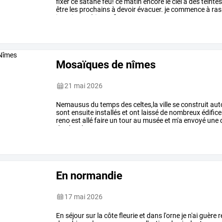
fixer
ce
satané
feu!
ce
matin
encore
le
ciel
a
des
teinte
être
les
prochains
à
devoir
évacuer.
je
commence
à
ras
jamais...
et
hier
en
fin
…
Mosaïques de nîmes
21 mai 2026
Nemausus
du
temps
des
celtes,la
ville
se
construit
aut
sont
ensuite
installés
et
ont
laissé
de
nombreux
édific
reno
est
allé
faire
un
tour
au
musée
et
m'a
envoyé
une
c
du
clos
du
gouverneur
ce
…
En normandie
17 mai 2026
En séjour sur la côte fleurie et dans l'orne je n'ai guèr