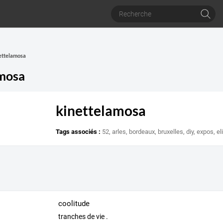
nettelamosa
amosa
kinettelamosa
Tags associés :
52
,
arles
,
bordeaux
,
bruxelles
,
diy
,
expos
,
el
coolitude
tranches de vie .