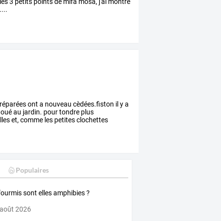
les 3 petits points de mifa mosa, j'ai montré
...
réparées
ont
a
nouveau
cèdées.fiston
il
y
a
houé
au
jardin.
pour
tondre
plus
les
et,
comme
les
petites
clochettes
Populaires
fourmis sont elles amphibies ?
 août 2026