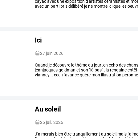
cayac
avec
une
exposition
d'artistes
ceramistes
et
mos
avec
un
parti
pris
délibéré
je
ne
montre
ici
que
les
oeuv
interpellé
par
leur
…
Ici
27 juin 2026
Quand
je
découvre
le
thème
du
jour
,en
echo
des
chan
jeanjacques
goldman
et
son
"là
bas"
,
la
rengaine
entêt
vianney...
ceci
n'avance
guère
mon
illustration
peronne
lieu
où
j'aime
revenir
il
…
Au soleil
25 juil. 2026
J'aimerais
bien
être
tranquillement
au
soleil,mais
j'aim