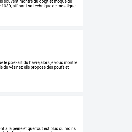
us
souvent
montré
du
doigt
et
moqué
de
e
1930,
affinant
sa
technique
de
mosaïque
 le pixel-art du havre,alors je vous montre
lle du vésinet; elle propose des poufs et
nt
à
la
peine
et
que
tout
est
plus
ou
moins