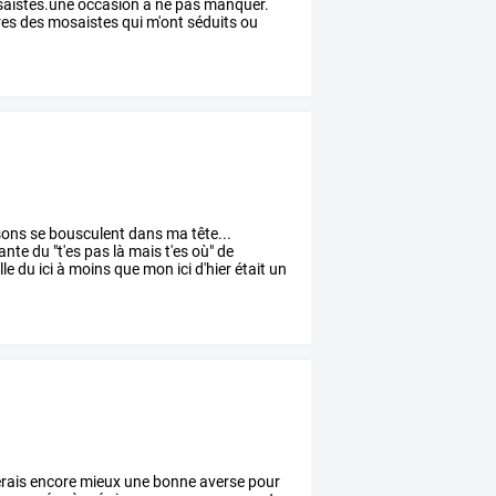
aistes.une
occasion
à
ne
pas
manquer.
res
des
mosaistes
qui
m'ont
séduits
ou
sons
se
bousculent
dans
ma
tête...
ante
du
"t'es
pas
là
mais
t'es
où"
de
lle
du
ici
à
moins
que
mon
ici
d'hier
était
un
erais
encore
mieux
une
bonne
averse
pour