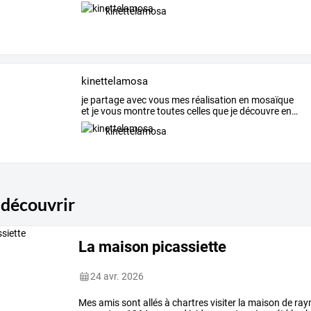
kinettelamosa
kinettelamosa
je
partage
avec
vous
mes
réalisation
en
mosaïque
et
je
vous
montre
toutes
celles
que
je
découvre
en
…
kinettelamosa
 découvrir
La maison picassiette
24 avr. 2026
Mes
amis
sont
allés
à
chartres
visiter
la
maison
de
ray