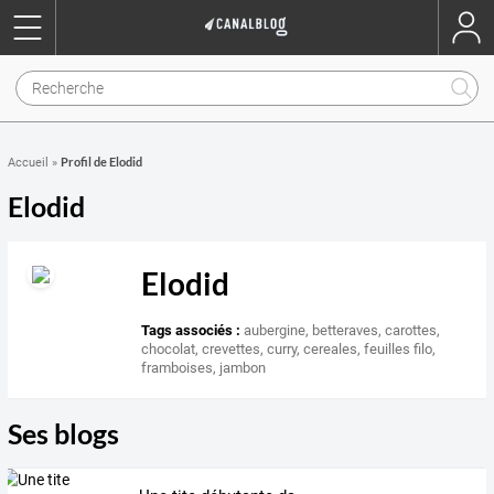
Profil de Elodid
Accueil
»
Elodid
Elodid
Tags associés :
aubergine
,
betteraves
,
carottes
,
chocolat
,
crevettes
,
curry
,
cereales
,
feuilles filo
,
framboises
,
jambon
Ses blogs