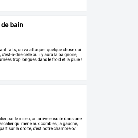
 de bain
ant
faits,
on
va
attaquer
quelque
chose
qui
,
c'est-à-dire
celle
où
il
y
aura
la
baignoire,
urnées
trop
longues
dans
le
froid
et
la
pluie
!
lier
par
le
milieu,
on
arrive
ensuite
dans
une
escalier
qui
mène
aux
combles
;
à
gauche,
part
sur
la
droite,
c'est
notre
chambre
o/