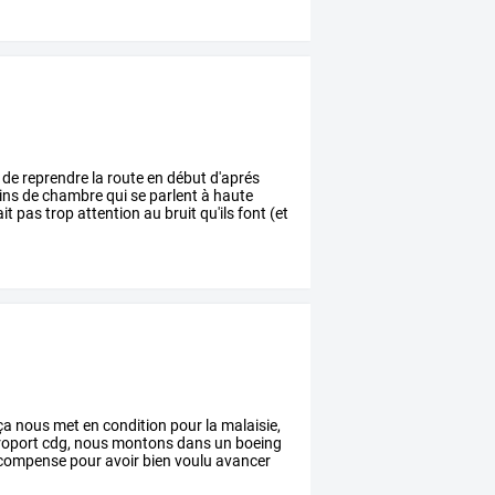
de
reprendre
la
route
en
début
d'aprés
ins
de
chambre
qui
se
parlent
à
haute
ait
pas
trop
attention
au
bruit
qu'ils
font
(et
ça
nous
met
en
condition
pour
la
malaisie,
roport
cdg,
nous
montons
dans
un
boeing
compense
pour
avoir
bien
voulu
avancer