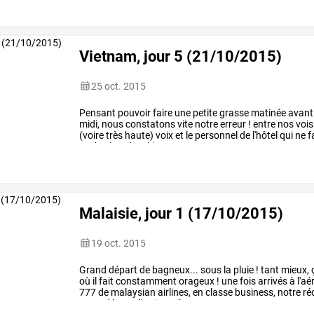
Vietnam, jour 5 (21/10/2015)
25 oct. 2015
Pensant
pouvoir
faire
une
petite
grasse
matinée
avant
midi,
nous
constatons
vite
notre
erreur
!
entre
nos
vois
(voire
très
haute)
voix
et
le
personnel
de
l'hôtel
qui
ne
f
ce
de
6h30
à
10h),
nous
…
Malaisie, jour 1 (17/10/2015)
19 oct. 2015
Grand
départ
de
bagneux...
sous
la
pluie
!
tant
mieux,
où
il
fait
constamment
orageux
!
une
fois
arrivés
à
l'aé
777
de
malaysian
airlines,
en
classe
business,
notre
ré
notre
départ
d'un
jour.
il
y
…