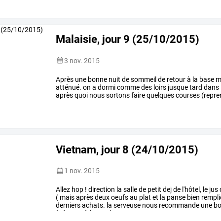
Malaisie, jour 9 (25/10/2015)
3 nov. 2015
Après
une
bonne
nuit
de
sommeil
de
retour
à
la
base
ma
atténué.
on
a
dormi
comme
des
loirs
jusque
tard
dans
après
quoi
nous
sortons
faire
quelques
courses
(repr
de
midi,
qui
se
constituera
de
…
Vietnam, jour 8 (24/10/2015)
1 nov. 2015
Allez
hop
!
direction
la
salle
de
petit
dej
de
l'hôtel,
le
jus
(
mais
après
deux
oeufs
au
plat
et
la
panse
bien
rempli
derniers
achats.
la
serveuse
nous
recommande
une
bo
à
donner
à
la
vendeuse
…