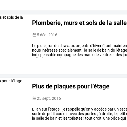
Plomberie, murs et sols de la salle
5 déc. 2016
Le
plus
gros
des
travaux
urgents
d'hiver
étant
mainten
nous
intéresse
spécialement
:
la
salle
de
bain
de
l'étage
indispensable
compagne
des
maux
de
ventre
et
des
jo
celle
du
sous-sol
…
Plus de plaques pour l'étage
25 sept. 2016
Bilan
sur
l'étage
!
je
rappelle
qu'on
y
accède
par
un
esca
sorte
de
petit
couloir
avec
des
portes
;
à
droite,
le
petit
la
salle
de
bain
et
les
toilettes
;
tout
droit,
une
pièce
qui
avec
un
dressing
…