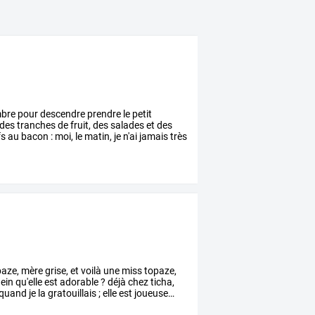
bre
pour
descendre
prendre
le
petit
des
tranches
de
fruit,
des
salades
et
des
fs
au
bacon
:
moi,
le
matin,
je
n'ai
jamais
très
aze,
mère
grise,
et
voilà
une
miss
topaze,
ein
qu'elle
est
adorable
?
déjà
chez
ticha,
quand
je
la
gratouillais
;
elle
est
joueuse
…