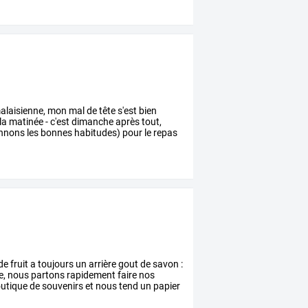
laisienne,
mon
mal
de
tête
s'est
bien
la
matinée
-
c'est
dimanche
après
tout,
ennons
les
bonnes
habitudes)
pour
le
repas
de
fruit
a
toujours
un
arrière
gout
de
savon
:
e,
nous
partons
rapidement
faire
nos
utique
de
souvenirs
et
nous
tend
un
papier