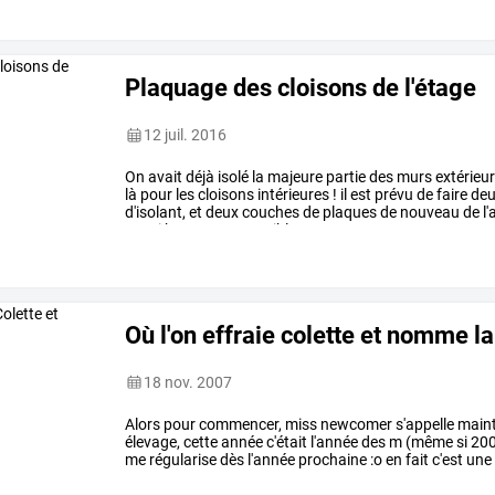
Plaquage des cloisons de l'étage
12 juil. 2016
On
avait
déjà
isolé
la
majeure
partie
des
murs
extérieu
là
pour
les
cloisons
intérieures
!
il
est
prévu
de
faire
de
d'isolant,
et
deux
couches
de
plaques
de
nouveau
de
l'
aussi
bonne
que
possible...
…
Où l'on effraie colette et nomme la
18 nov. 2007
Alors
pour
commencer,
miss
newcomer
s'appelle
main
élevage,
cette
année
c'était
l'année
des
m
(même
si
20
me
régularise
dès
l'année
prochaine
:o
en
fait
c'est
une
en
contact
par
…