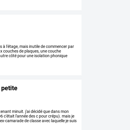
rs
à
l'étage,
mais
inutile
de
commencer
par
ux
couches
de
plaques,
une
couche
autre
côté
pour
une
isolation
phonique
 petite
tenant
minuit.
j'ai
décidé
que
dans
mon
06
c'était
l'année
des
c
pour
crépu).
mais
je
ex-camarade
de
classe
avec
laquelle
je
suis