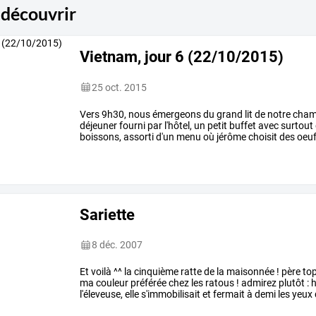
 découvrir
Vietnam, jour 6 (22/10/2015)
25 oct. 2015
Vers
9h30,
nous
émergeons
du
grand
lit
de
notre
cham
déjeuner
fourni
par
l'hôtel,
un
petit
buffet
avec
surtout
boissons,
assorti
d'un
menu
où
jérôme
choisit
des
oeu
faim,
alors
les
fruits,
ça
me
va
…
Sariette
8 déc. 2007
Et
voilà
^^
la
cinquième
ratte
de
la
maisonnée
!
père
top
ma
couleur
préférée
chez
les
ratous
!
admirez
plutôt
:
h
l'éleveuse,
elle
s'immobilisait
et
fermait
à
demi
les
yeux