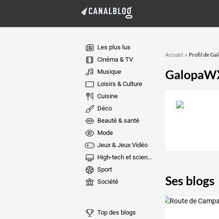
Les plus lus
Profil de G
Accueil
»
Cinéma & TV
GalopaW
Musique
Loisirs & Culture
Cuisine
Déco
Beauté & santé
Mode
Jeux & Jeux Vidéo
High-tech et sciences
Sport
Ses blogs
Société
Top des blogs