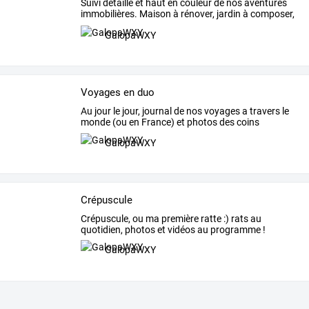
Suivi
détaillé
et
haut
en
couleur
de
nos
aventures
immobilières.
Maison
à
rénover,
jardin
à
composer,
…
GalopaWXY
Voyages en duo
Au
jour
le
jour,
journal
de
nos
voyages
a
travers
le
monde
(ou
en
France)
et
photos
des
coins
sympas
…
GalopaWXY
Crépuscule
Crépuscule, ou ma première ratte :) rats au
quotidien, photos et vidéos au programme !
GalopaWXY