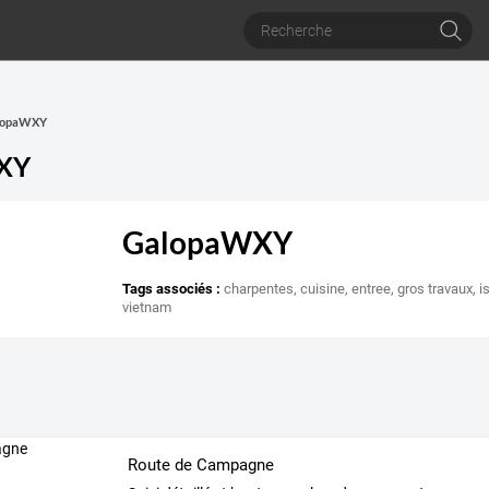
alopaWXY
XY
GalopaWXY
Tags associés :
charpentes
,
cuisine
,
entree
,
gros travaux
,
i
vietnam
Route de Campagne