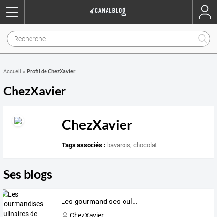
Profil de ChezXavier
Accueil
»
ChezXavier
ChezXavier
Tags associés :
bavarois
,
chocolat
Ses blogs
Les gourmandises culinaires de "Chez Xavier"
ChezXavier