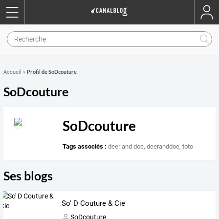
Profil de SoDcouture
Accueil
»
SoDcouture
SoDcouture
Tags associés :
deer and doe
,
deeranddoe
,
toto
Ses blogs
So' D Couture & Cie
SoDcouture