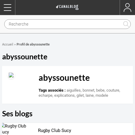
Profil de abyssounette
Accueil
»
abyssounette
abyssounette
Tags associés :
aiguilles
,
bonnet
,
bebe
,
couture
,
echarpe
,
explications
,
gilet
,
laine
,
modele
Ses blogs
Rugby Club Sucy