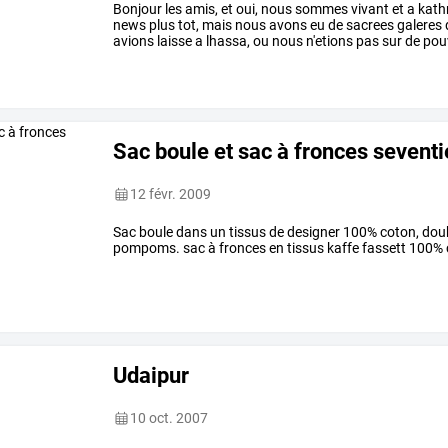
Bonjour
les
amis,
et
oui,
nous
sommes
vivant
et
a
kath
news
plus
tot,
mais
nous
avons
eu
de
sacrees
galeres
avions
laisse
a
lhassa,
ou
nous
n'etions
pas
sur
de
pou
toutes
les
agences
de
la
…
Sac boule et sac à fronces seventi
12 févr. 2009
Sac boule dans un tissus de designer 100% coton, doubl
pompoms. sac à fronces en tissus kaffe fassett 100% 
Udaipur
10 oct. 2007