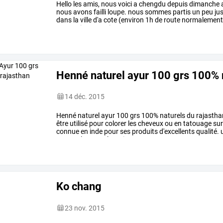
Hello
les
amis,
nous
voici
a
chengdu
depuis
dimanche
nous
avons
failli
loupe.
nous
sommes
partis
un
peu
ju
dans
la
ville
d'a
cote
(environ
1h
de
route
normalement
avons
vite
compris
que
nous
…
Henné naturel ayur 100 grs 100% 
14 déc. 2015
Henné
naturel
ayur
100
grs
100%
naturels
du
rajastha
être
utilisé
pour
colorer
les
cheveux
ou
en
tatouage
su
connue
en
inde
pour
ses
produits
d'excellents
qualité.
u
une
couleur
sombre.
rinçage
…
Ko chang
23 nov. 2015