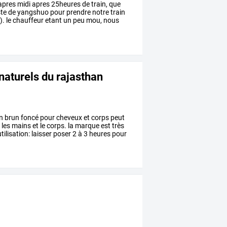
apres
midi
apres
25heures
de
train,
que
ste
de
yangshuo
pour
prendre
notre
train
).
le
chauffeur
etant
un
peu
mou,
nous
naturels du rajasthan
n
brun
foncé
pour
cheveux
et
corps
peut
r
les
mains
et
le
corps.
la
marque
est
très
tilisation:
laisser
poser
2
à
3
heures
pour