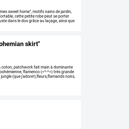
omes
sweet
home",
motifs
nains
de
jardin,
ortable,
cette
petite
robe
peut
se
porter
uste
dans
le
dos
grâce
au
laçage,
ainsi
que
ohemian skirt"
%
coton,
patchwork
fait
main
à
dominante
bohémienne,
flamenco
(=^-^=)
très
grande
o
jungle
(que
j'adore!),fleurs,flamands
noirs,