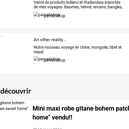
Vente
de
produits
indiens
et
thaïlandais
importés
de
mes
voyages.
Baumes,
hénné,
encens,
bangles,
khol,
…
parvatishop
An other reality...
Notre nouveau voyage en chine, mongolie, tibet et
nepal
parvatishop
 découvrir
Mini maxi robe gitane bohem pat
home" vendu!!