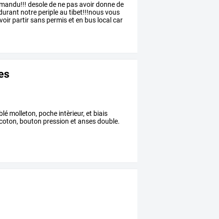
mandu!!!
desole
de
ne
pas
avoir
donne
de
durant
notre
periple
au
tibet!!!nous
vous
voir
partir
sans
permis
et
en
bus
local
car
es
é molleton, poche intèrieur, et biais
coton, bouton pression et anses double.