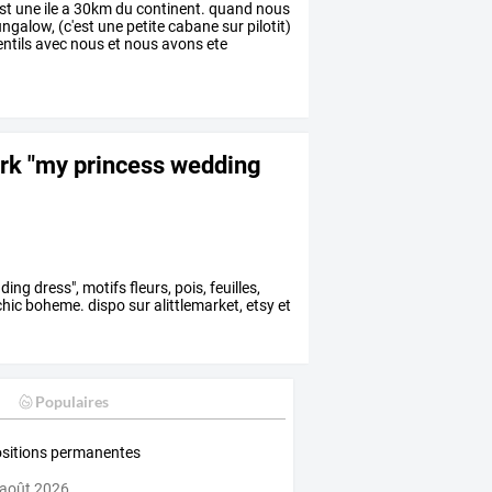
st
une
ile
a
30km
du
continent.
quand
nous
ngalow,
(c'est
une
petite
cabane
sur
pilotit)
ntils
avec
nous
et
nous
avons
ete
rk "my princess wedding
 dress", motifs fleurs, pois, feuilles,
e chic boheme. dispo sur alittlemarket, etsy et
Populaires
sitions permanentes
 août 2026