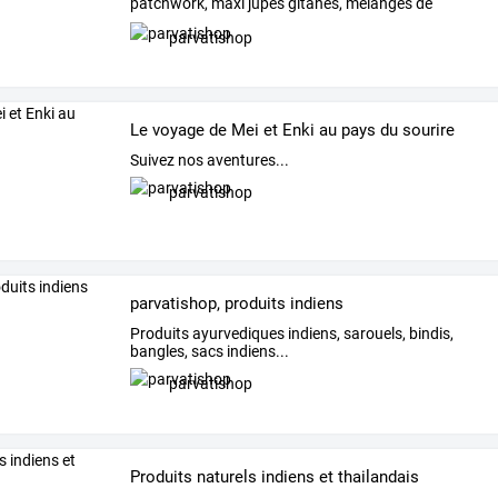
patchwork,
maxi
jupes
gitanes,
mélanges
de
tissus
…
parvatishop
Le voyage de Mei et Enki au pays du sourire
Suivez nos aventures...
parvatishop
parvatishop, produits indiens
Produits ayurvediques indiens, sarouels, bindis,
bangles, sacs indiens...
parvatishop
Produits naturels indiens et thailandais