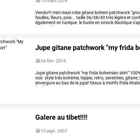
13 mars 2016
Vendu!!!
mini
maxi
robe
gitane
bohem
patchwork
"gn
feuilles,
fleurs,
pois...
taille
36/38/40
très
légère
et
conf
également
en
tunique.
le
buste
en
smock
élastique
s'aj
les
bretelles.
…
Jupe gitane patchwork "my frida b
24 févr. 2016
Jupe
gitane
patchwork
"my
frida
bohemian
skirt"
100
noir.
style
très
bohème,
hippie,
retro,
seventies,
gitane,
envergure
au
bas
de
la
jupe!
tissus
à
motifs
frida
khal
feuillage
etc..
…
Galere au tibet!!!!
15 sept. 2007