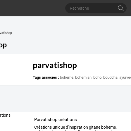
rvatishop
op
parvatishop
Tags associés :
boheme
,
bohemian
,
boho
,
bouddha
,
ayurve
Parvatishop créations
Créations
unique
d'inspiration
gitane
bohème,