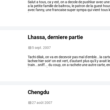
Salut
a
tous,
ca
y
est,
on
a
decole
de
pushkar
avec
une
a
la
petite
famille
de
baihrou,
le
patron
de
la
guest
hous
avec
fanny,
une
francaise
super
sympa
qui
vient
tous
l
le
patron.
nous
…
Lhassa, derniere partie
5 sept. 2007
Tachi
dilak,
on
va
en
decevoir
pas
mal
d'emble...la
cart
lachee
hier
soir!
on
est
vert,
d'autant
plus
qu'il
y
avait
l
train...sniff...
du
coup,
on
a
rachete
une
autre
carte,
e
bien.
on
a
refait
un
…
Chengdu
27 août 2007