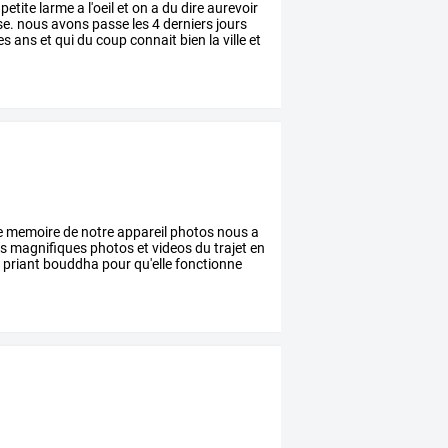
petite
larme
a
l'oeil
et
on
a
du
dire
aurevoir
e.
nous
avons
passe
les
4
derniers
jours
es
ans
et
qui
du
coup
connait
bien
la
ville
et
e
memoire
de
notre
appareil
photos
nous
a
es
magnifiques
photos
et
videos
du
trajet
en
n
priant
bouddha
pour
qu'elle
fonctionne