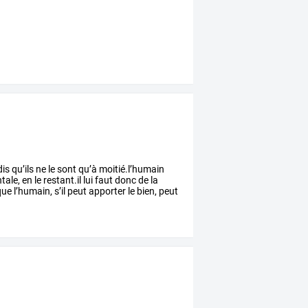
dis
qu’ils
ne
le
sont
qu’à
moitié.l’humain
tale,
en
le
restant.il
lui
faut
donc
de
la
que
l’humain,
s’il
peut
apporter
le
bien,
peut