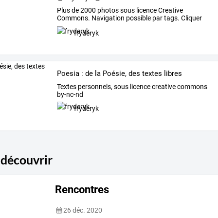
Plus
de
2000
photos
sous
licence
Creative
Commons.
Navigation
possible
par
tags.
Cliquer
sur
les
images
…
fryderyk
Poesia : de la Poésie, des textes libres
Textes personnels, sous licence creative commons
by-nc-nd
fryderyk
 découvrir
Rencontres
26 déc. 2020