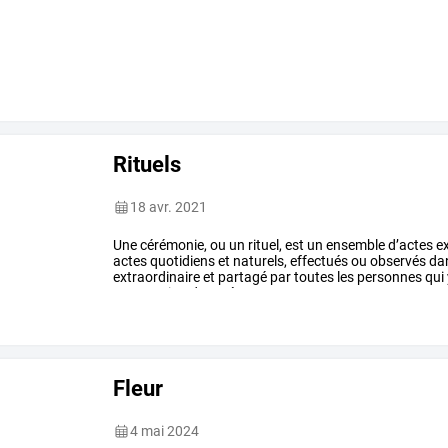
Rituels
18 avr. 2021
Une
cérémonie,
ou
un
rituel,
est
un
ensemble
d’actes
ex
actes
quotidiens
et
naturels,
effectués
ou
observés
da
extraordinaire
et
partagé
par
toutes
les
personnes
qui
communion
des
présents
…
Fleur
4 mai 2024