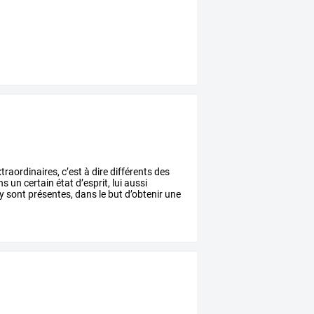
traordinaires,
c’est
à
dire
différents
des
ns
un
certain
état
d’esprit,
lui
aussi
y
sont
présentes,
dans
le
but
d’obtenir
une