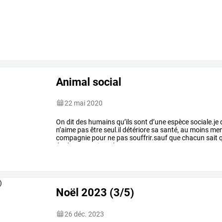
Animal social
22 mai 2020
On
dit
des
humains
qu’ils
sont
d’une
espèce
sociale.je
n’aime
pas
être
seul.il
détériore
sa
santé,
au
moins
men
compagnie
pour
ne
pas
souffrir.sauf
que
chacun
sait
également
agir
mal
…
Noël 2023 (3/5)
26 déc. 2023