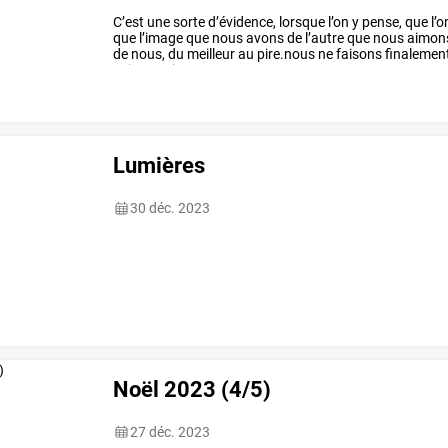
C’est
une
sorte
d’évidence,
lorsque
l’on
y
pense,
que
l’o
que
l’image
que
nous
avons
de
l’autre
que
nous
aimon
de
nous,
du
meilleur
au
pire.nous
ne
faisons
finalemen
soit
ce
qui
est
…
Lumières
30 déc. 2023
Noël 2023 (4/5)
27 déc. 2023