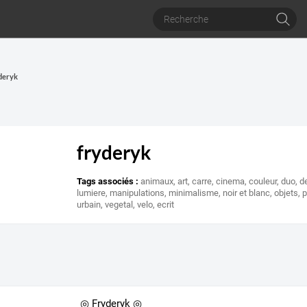
yderyk
fryderyk
Tags associés :
animaux
,
art
,
carre
,
cinema
,
couleur
,
duo
,
de
lumiere
,
manipulations
,
minimalisme
,
noir et blanc
,
objets
,
urbain
,
vegetal
,
velo
,
ecrit
◎ Fryderyk ◎