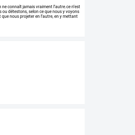
n
ne
connaît
jamais
vraiment
l’autre.ce
n’est
s
ou
détestons,
selon
ce
que
nous
y
voyons
t
que
nous
projeter
en
l’autre,
en
y
mettant