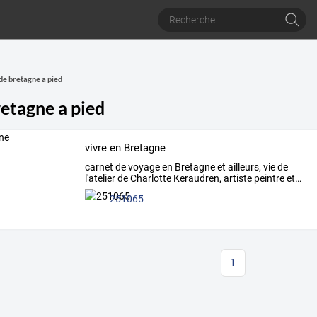
de bretagne a pied
retagne a pied
vivre en Bretagne
carnet
de
voyage
en
Bretagne
et
ailleurs,
vie
de
l'atelier
de
Charlotte
Keraudren,
artiste
peintre
et
…
251065
1