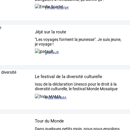
Emilie Scarlet
Jéjé sur la route
"Les voyages forment la jeunesse". Je suis jeune,
je voyage !
jpatault
Le festival de la diversité culturelle
Issu
de
la
déclaration
Unesco
pour
le
droit
à
la
diversité
culturelle,
le
festival
Monde
Mosaïque
est
…
frida MAMA
Tour du Monde
Dans
quelques
petits
mois,
nous
nous
envolons,