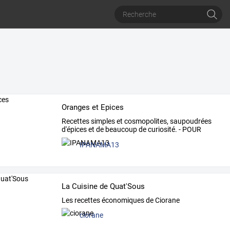
Oranges et Epices
Recettes
simples
et
cosmopolites,
saupoudrées
d'épices
et
de
beaucoup
de
curiosité.
-
POUR
SUPPRIMER
…
IPANAMA13
La Cuisine de Quat'Sous
Les recettes économiques de Ciorane
ciorane