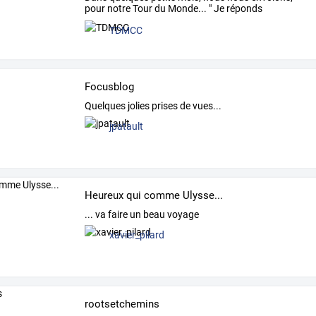
pour
notre
Tour
du
Monde...
"
Je
réponds
ordinairement
…
TDMCC
Focusblog
Quelques jolies prises de vues...
jpatault
Heureux qui comme Ulysse...
... va faire un beau voyage
xavier_pilard
rootsetchemins