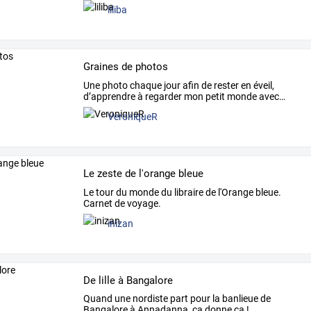
liliba
Graines de photos
Une
photo
chaque
jour
afin
de
rester
en
éveil,
d’apprendre
à
regarder
mon
petit
monde
avec
…
VeroniqueR
Le zeste de l'orange bleue
Le tour du monde du libraire de l'Orange bleue.
Carnet de voyage.
inizan
De lille à Bangalore
Quand une nordiste part pour la banlieue de
Bangalore à Annadanna, ça donne ça !