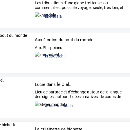
Les
tribulations
d'une
globe-trotteuse,
ou
comment
il
est
possible
voyager
seule,
très
loin,
et
d'en
revenir
…
khandala
Aux 4 coins du bout du monde
Aux Philippines
krapoutchi
Lucie dans le Ciel...
Lieu
de
partage
et
d'échange
autour
de
la
langue
des
signes,
autour
d'idées
créatives,
de
coups
de
coeur...
…
atelier mandala
La cuisinette de bichette