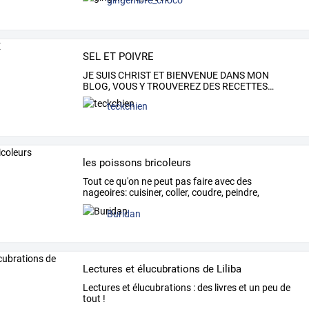
gingembre_choco
SEL ET POIVRE
JE
SUIS
CHRIST
ET
BIENVENUE
DANS
MON
BLOG,
VOUS
Y
TROUVEREZ
DES
RECETTES
…
teckchien
les poissons bricoleurs
Tout
ce
qu'on
ne
peut
pas
faire
avec
des
nageoires:
cuisiner,
coller,
coudre,
peindre,
sculpter,
jardiner,
…
Buridan
Lectures et élucubrations de Liliba
Lectures et élucubrations : des livres et un peu de
tout !