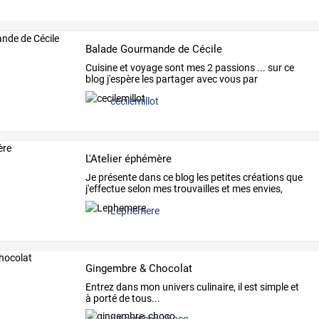
Balade Gourmande de Cécile
Cuisine
et
voyage
sont
mes
2
passions
...
sur
ce
blog
j'espère
les
partager
avec
vous
par
l'intermédiaire
…
cecilemillot
L'Atelier éphémère
Je
présente
dans
ce
blog
les
petites
créations
que
j'effectue
selon
mes
trouvailles
et
mes
envies,
selon
…
Lephemere
Gingembre & Chocolat
Entrez dans mon univers culinaire, il est simple et
à porté de tous...