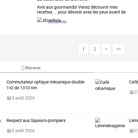
Avis aux gourmands! Venez découvrir mes
recettes ... pour dévorer avec les yeux avant de
déguster!
JEsschou
1
2
>
>>
Récents
Commutateur optique mécanique double
Café
1×2 de 1310 nm
31
3 août 2026
Respect aux Sapeurs-pompiers
L'em
5 août 2026
31