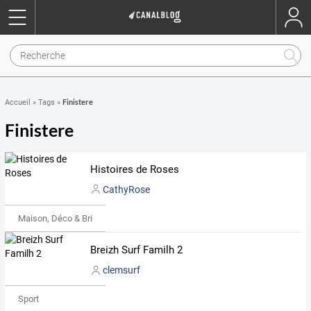
Finistere
Accueil
»
Tags
»
Finistere
Histoires de Roses
CathyRose
Maison, Déco & Bricolage
Breizh Surf Familh 2
clemsurf
Sport