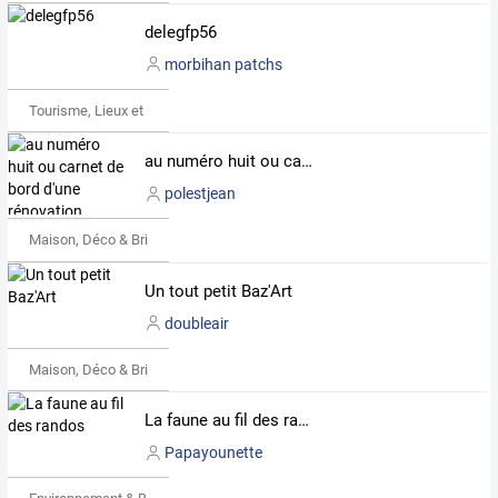
delegfp56
morbihan patchs
Tourisme, Lieux et Événements
au numéro huit ou carnet de bord d'une rénovation l'annonce disait "Idéal pour vacances..."j'ai décidé de l'être définitivement!
polestjean
Maison, Déco & Bricolage
Un tout petit Baz'Art
doubleair
Maison, Déco & Bricolage
La faune au fil des randos
Papayounette