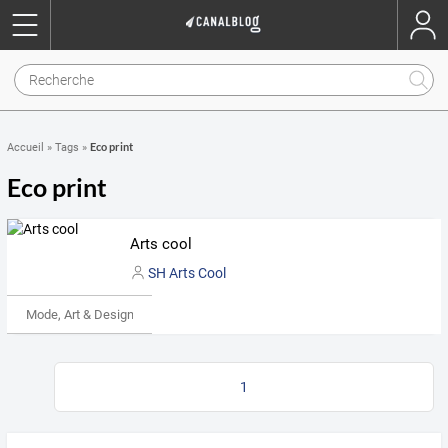
Eco print
Accueil
»
Tags
»
Eco print
Arts cool
SH Arts Cool
Mode, Art & Design
1