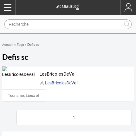
Defis sc
Accueil
»
Tags
»
Defis sc
LesBricolesDeVal
LesBricolesDeVal
Tourisme, Lieux et Événements
1