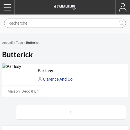
Butterick
Accueil
»
Tags
»
Butterick
Par Issy
Clarence And Co
Maison, Déco & Bricolage
1