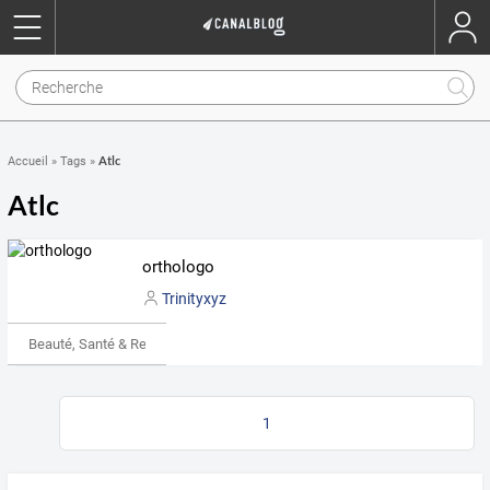
Atlc
Accueil
»
Tags
»
Atlc
orthologo
Trinityxyz
Beauté, Santé & Remise en forme
1