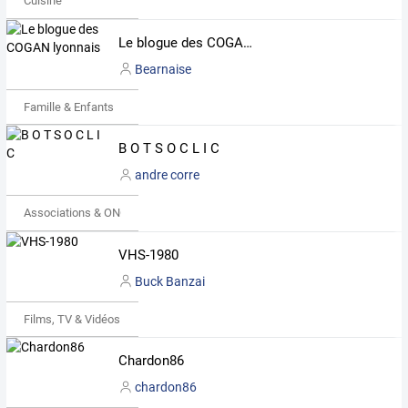
Cuisine
Le blogue des COGAN lyonnais
Bearnaise
Famille & Enfants
B O T S O C L I C
andre corre
Associations & ONG
VHS-1980
Buck Banzai
Films, TV & Vidéos
Chardon86
chardon86