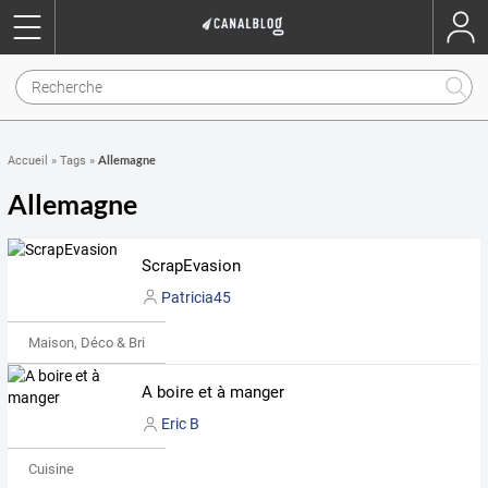
Allemagne
Accueil
»
Tags
»
Allemagne
ScrapEvasion
Patricia45
Maison, Déco & Bricolage
A boire et à manger
Eric B
Cuisine