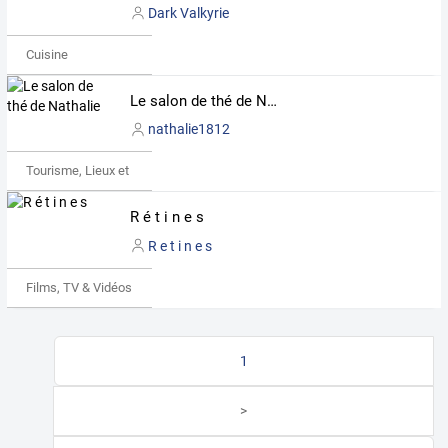
Dark Valkyrie
Cuisine
Le salon de thé de Nathalie
nathalie1812
Tourisme, Lieux et Événements
R é t i n e s
R e t i n e s
Films, TV & Vidéos
1
>